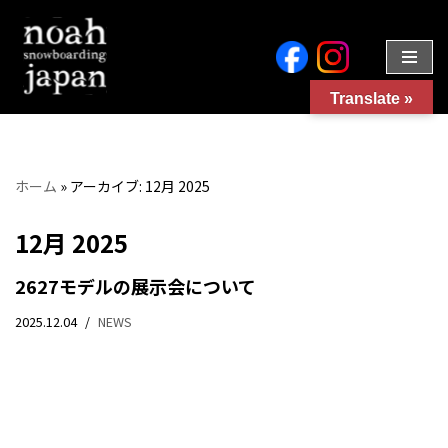
コ
ン
Translate »
テ
ン
ツ
へ
ホーム
»
アーカイブ: 12月 2025
ス
キ
12月 2025
ッ
プ
2627モデルの展示会について
2025.12.04
NEWS